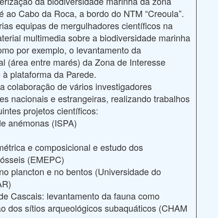
cterização da biodiversidade marinha da zona
té ao Cabo da Roca, a bordo do NTM “Creoula”.
as equipas de mergulhadores científicos na
terial multimedia sobre a biodiversidade marinha
 como por exemplo, o levantamento da
dal (área entre marés) da Zona de Interesse
é à plataforma da Parede.
 colaboração de vários investigadores
ões nacionais e estrangeiras, realizando trabalhos
ntes projetos científicos:
 de anémonas (ISPA)
métrica e composicional e estudo dos
ofósseis (EMEPC)
no plancton e no bentos (Universidade do
AR)
 de Cascais: levantamento da fauna como
ão dos sítios arqueológicos subaquáticos (CHAM