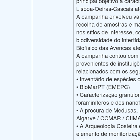
principal objetivo a cara
Lisboa-Oeiras-Cascais a
A campanha envolveu vári
recolha de amostras e ma
nos sítios de interesse,
biodiversidade do interti
Biofísico das Avencas at
A campanha contou com a
provenientes de instituiç
relacionados com os segui
• Inventário de espécies
• BioMarPT (EMEPC)
• Caracterização granulo
foraminíferos e dos nan
• A procura de Medusas, 
Algarve / CCMAR / CIIM
• A Arqueologia Costeira
elemento de monitorizaç