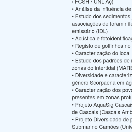
/ FCSH / UNL-Aç)
• Análise da influência 
• Estudo dos sedimentos
associações de foraminíf
emissário (IDL)
• Acústica e fotoidentif
• Registo de golfinhos no
• Caracterização do local
• Estudo dos padrões de 
zonas do intertidal (MAR
• Diversidade e caracter
género Scorpaena em á
• Caracterização dos po
presentes em zonas prof
• Projeto AquaSig Cascais
de Cascais (Cascais Amb
• Projeto Diversidade de
Submarino Camões (Unive