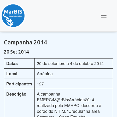
Alternar
Campanha 2014
20 Set 2014
Datas
20 de setembro a 4 de outubro 2014
Local
Arrábida
Participantes
127
Descrição
A campanha
EMEPC/M@rBis/Arrábida2014,
realizada pela EMEPC, decorreu a
bordo do N.T.M. “Creoula” na área
Sesimbra – Cabo Espichel.